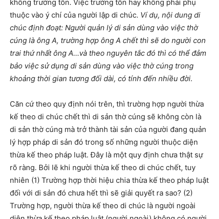
không trường tồn. Việc trường tồn hay không phải phụ
thuộc vào ý chí của người lập di chúc.
Ví dụ, nội dung di
chúc định đoạt: Người quản lý di sản dùng vào việc thờ
cúng là ông A, trường hợp ông A chết thì sẽ do người con
trai thứ nhất ông A…và theo nguyên tắc đó thì có thể đảm
bảo việc sử dụng di sản dùng vào việc thờ cúng trong
khoảng thời gian tương đối dài, có tính đến nhiều đời.
Căn cứ theo quy định nói trên, thì trường hợp người thừa
kế theo di chúc chết thì di sản thờ cúng sẽ không còn là
di sản thờ cúng mà trở thành tài sản của người đang quản
lý hợp pháp di sản đó trong số những người thuộc diện
thừa kế theo pháp luật. Đây là một quy định chưa thật sự
rõ ràng. Bởi lẽ khi người thừa kế theo di chúc chết, tuy
nhiên (1) Trường hợp thời hiệu chia thừa kế theo pháp luật
đối với di sản đó chưa hết thì sẽ giải quyết ra sao? (2)
Trường hợp, người thừa kế theo di chúc là người ngoài
diện thừa kế theo pháp luật (người ngoài) không có người