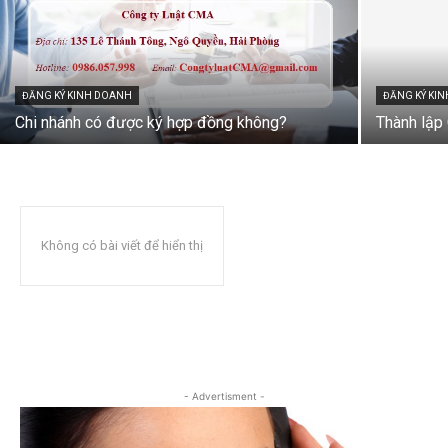
ĐĂNG KÝ KINH DOANH
ĐĂNG KÝ KI
Chi nhánh có được ký hợp đồng không?
Thành lập 
Không có bài viết để hiển thị
- Advertisment -