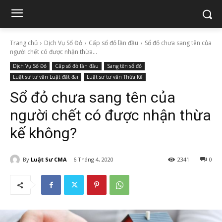
Trang chủ
Dịch Vụ Sổ Đỏ
Cấp sổ đỏ lần đầu
Sổ đỏ chưa sang tên của
người chết có được nhận thừa...
Dịch Vụ Sổ Đỏ
Cấp sổ đỏ lần đầu
Sang tên sổ đỏ
Luật sư tư vấn Luật đất đai
Luật sư tư vấn Thừa Kế
Sổ đỏ chưa sang tên của
người chết có được nhận thừa
kế không?
By
Luật Sư CMA
6 Tháng 4, 2020
2341
0