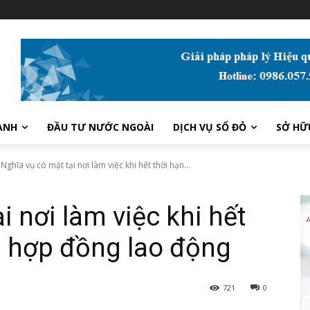
ANH
ĐẦU TƯ NƯỚC NGOÀI
DỊCH VỤ SỔ ĐỎ
SỞ HỮ
Nghĩa vụ có mặt tại nơi làm việc khi hết thời hạn...
i nơi làm việc khi hết
n hợp đồng lao động
721
0