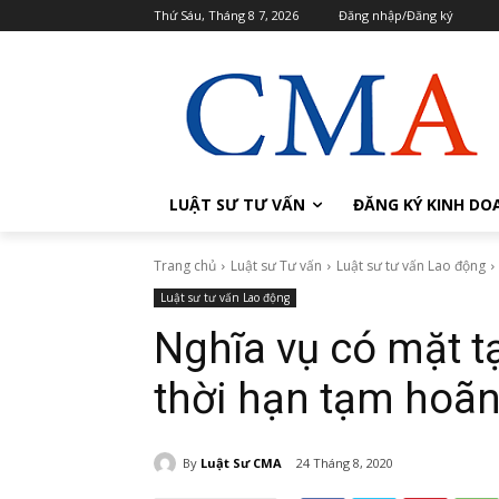
Thứ Sáu, Tháng 8 7, 2026
Đăng nhập/Đăng ký
LUẬT SƯ TƯ VẤN
ĐĂNG KÝ KINH DO
Trang chủ
Luật sư Tư vấn
Luật sư tư vấn Lao động
Luật sư tư vấn Lao động
Nghĩa vụ có mặt tạ
thời hạn tạm hoã
By
Luật Sư CMA
24 Tháng 8, 2020