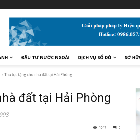
ANH
ĐẦU TƯ NƯỚC NGOÀI
DỊCH VỤ SỔ ĐỎ
SỞ HỮ
i
Thủ tục tặng cho nhà đất tại Hải Phòng
nhà đất tại Hải Phòng
.998
1047
0