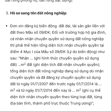
đất rừng phòng hộ, đất rừng đặc dụng).
Hồ sơ sang tên đất nông nghiệp
Đơn xin đăng ký biến động đất đai, tài sản gắn liền với
đất theo Mẫu số 09/ĐK; Đối với trường hợp hộ gia đình,
cá nhân nhận chuyể
n quyền sử dụng đất nông nghiệp
thì phải thể hiện t
ổ
ng diện tích nhận chuy
ể
n quyền tại
điểm 4 Mục I của Mẫu số 09/ĐK (Lý do bi
ế
n động) như
sau: “Nhận … (ghi hình thức chuy
ể
n quyền sử dụng
2
đất) …m
đất (ghi diện tích đất nhận chuy
ể
n quyền);
tổng diện tích đất nông nghiệp đang sử dụng do nhận
chuy
ể
n quyền và đã đăng ký chuyển quyền sử dụng
đất từ ngày 01/7/2007 đến trước ngày 01/7/2014 là …
2
2
m
và từ ngày 01/7/2014 đến nay là … m
(ghi cụ thể
diện tích nhận chuy
ể
n quyền theo từng loại đất, từng
địa bàn tỉnh, thành phố trực thuộc Trung ương)”;