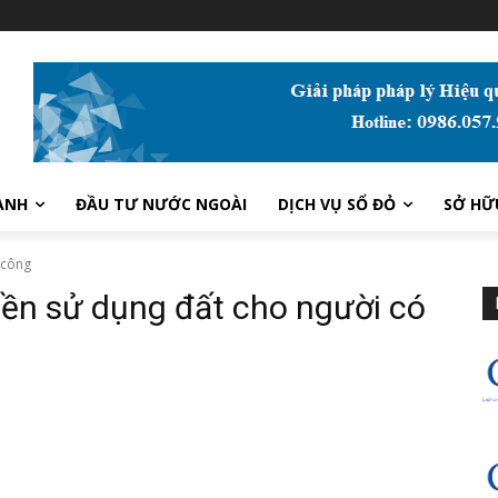
ANH
ĐẦU TƯ NƯỚC NGOÀI
DỊCH VỤ SỔ ĐỎ
SỞ HỮ
 công
iền sử dụng đất cho người có