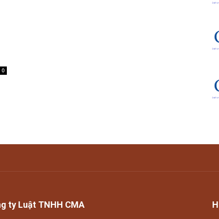
0
g ty Luật TNHH CMA
H