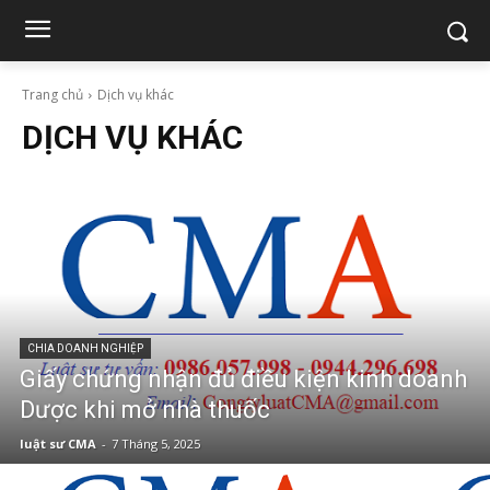
Trang chủ
Dịch vụ khác
DỊCH VỤ KHÁC
CHIA DOANH NGHIỆP
Giấy chứng nhận đủ điều kiện kinh doanh
Dược khi mở nhà thuốc
luật sư CMA
-
7 Tháng 5, 2025