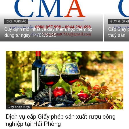
DỊCH VỤ KHÁC
GIẤY PHÉP 
Quy định mới nhất về dạy thêm, học thêm áp
Cấp Giấy 
dụng từ ngày 14/02/2025
thuỷ sản
Giấy phép rượu
Dịch vụ cấp Giấy phép sản xuất rượu công
nghiệp tại Hải Phòng