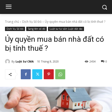
Trang chủ
Dịch Vụ Sổ Đỏ
Ủy quyền mua bán nhà đất có bị tính thuế ?
Dịch Vụ Sổ Đỏ
Sang tên sổ đỏ
Luật sư tư vấn Luật đất đai
Ủy quyền mua bán nhà đất có
bị tính thuế ?
By
Luật Sư CMA
10 Tháng 8, 2020
2454
0