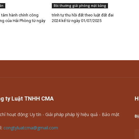
ấn
Bồi thường giải phóng mặt bằng
g tâm hành chính công
trình tự thu hồi đất theo luật đất đai
ng của Hải Phòng từ ngày
2024 kể từ ngày 01/07/2025
g ty Luật TNHH CMA
H
chỉ hoạt động: Uy tín - Giải pháp pháp lý hiệu quả - Bảo mật
Đị
l:
congtyluatcma@gmail.com