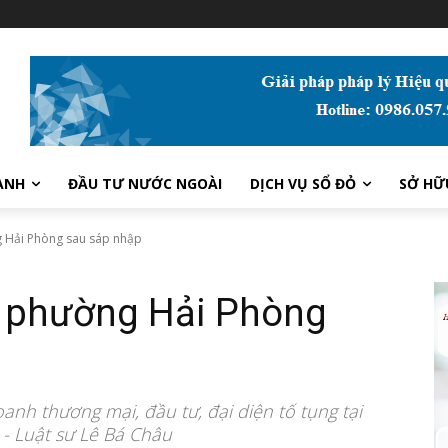
ANH
ĐẦU TƯ NƯỚC NGOÀI
DỊCH VỤ SỔ ĐỎ
SỞ HỮ
g Hải Phòng sau sáp nhập
ã phường Hải Phòng
oanh thương mại, đầu tư, đại diện tố tụng tại
 - Luật sư Lê Bá Châu