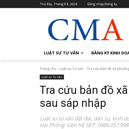
Thứ Bảy, Tháng 8 8, 2026
Đăng nhập/Đăng ký
LUẬT SƯ TƯ VẤN
ĐĂNG KÝ KINH DO
Trang chủ
Luật sư Tư vấn
Tra cứu bản đồ xã phườn
Luật sư Tư vấn
Tra cứu bản đồ x
sau sáp nhập
Luật sư tư vấn đất đai, dân sự, kinh d
Hải Phòng. Liên hệ SĐT: 0986.057.998