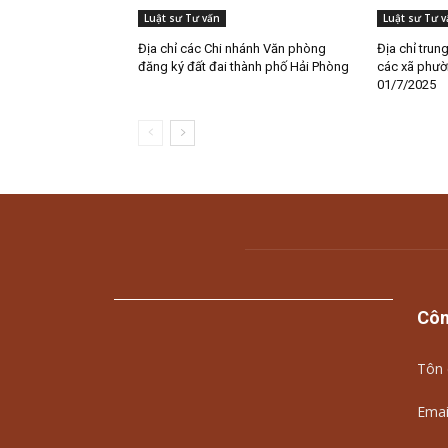
Luật sư Tư vấn
Luật sư Tư v
Địa chỉ các Chi nhánh Văn phòng
Địa chỉ trun
đăng ký đất đai thành phố Hải Phòng
các xã phườ
01/7/2025
Côn
Tôn 
Emai