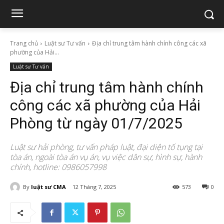
Trang chủ
Luật sư Tư vấn
Địa chỉ trung tâm hành chính công các xã
phường của Hải...
Luật sư Tư vấn
Địa chỉ trung tâm hành chính
công các xã phường của Hải
Phòng từ ngày 01/7/2025
Luật sư hải phòng, tư vấn pháp luật, đại diện tố tụng tại
tòa án, ngoài tòa án vụ án, vụ việc dân sự, hình sự, hành
chính, hotline: 0986057998
By
luật sư CMA
12 Tháng 7, 2025
573
0