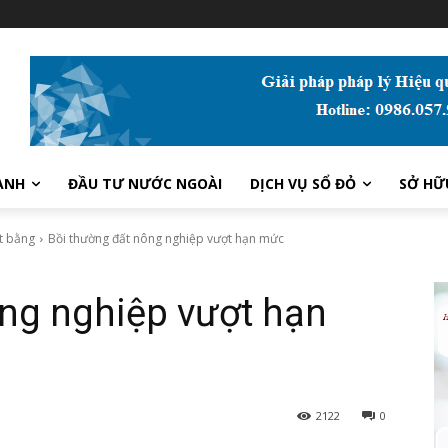
ANH
ĐẦU TƯ NƯỚC NGOÀI
DỊCH VỤ SỔ ĐỎ
SỞ HỮ
t bằng
Bồi thường đất nông nghiệp vượt hạn mức
ng nghiệp vượt hạn
2122
0