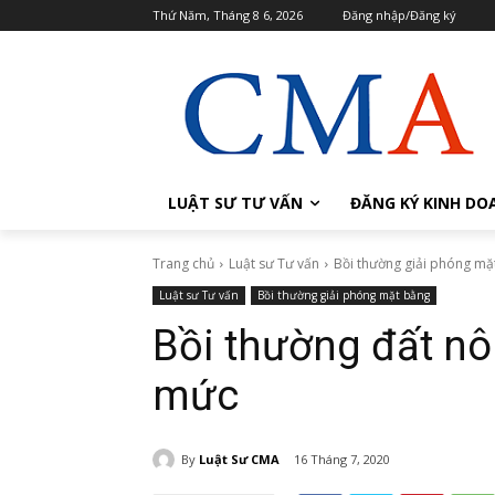
Thứ Năm, Tháng 8 6, 2026
Đăng nhập/Đăng ký
LUẬT SƯ TƯ VẤN
ĐĂNG KÝ KINH DO
Trang chủ
Luật sư Tư vấn
Bồi thường giải phóng mặ
Luật sư Tư vấn
Bồi thường giải phóng mặt bằng
Bồi thường đất nô
mức
By
Luật Sư CMA
16 Tháng 7, 2020