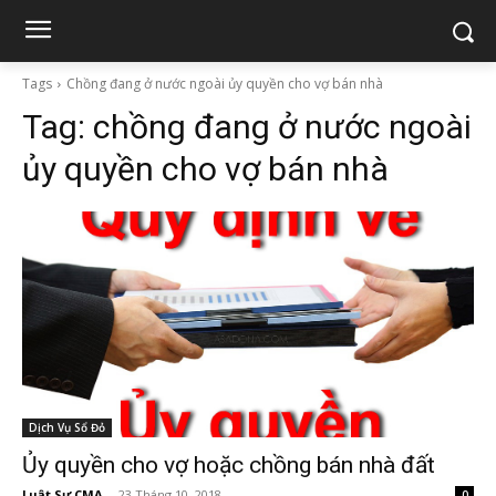
Tags
Chồng đang ở nước ngoài ủy quyền cho vợ bán nhà
Tag:
chồng đang ở nước ngoài
ủy quyền cho vợ bán nhà
Dịch Vụ Sổ Đỏ
Ủy quyền cho vợ hoặc chồng bán nhà đất
Luật Sư CMA
-
23 Tháng 10, 2018
0