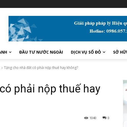
ANH
ĐẦU TƯ NƯỚC NGOÀI
DỊCH VỤ SỔ ĐỎ
SỞ HỮ
i
Tặng cho nhà đất có phải nộp thuế hay không?
có phải nộp thuế hay
1040
0